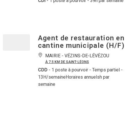
CDI
- 1 poste à pourvoir
- 39h par semaine
Agent de restauration en
cantine municipale (H/F)
MAIRIE -
VÉZINS-DE-LÉVÉZOU
À 7.5 KM DE SAINT-LÉONS
CDD
- 1 poste à pourvoir
- Temps partiel -
13H/semaineHoraires annuelsh par
semaine