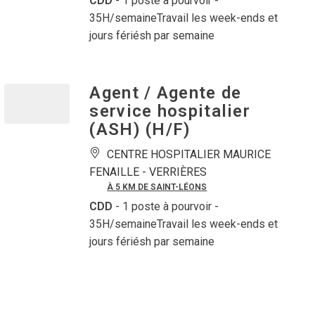
CDD
- 1 poste à pourvoir
-
35H/semaineTravail les week-ends et
jours fériésh par semaine
Agent / Agente de
service hospitalier
(ASH) (H/F)
CENTRE HOSPITALIER MAURICE
FENAILLE -
VERRIÈRES
À 5 KM DE SAINT-LÉONS
CDD
- 1 poste à pourvoir
-
35H/semaineTravail les week-ends et
jours fériésh par semaine