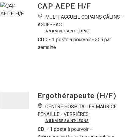
CAP AEPE H/F
MULTI-ACCUEIL COPAINS CÂLINS -
AGUESSAC
À 9 KM DE SAINT-LÉONS
CDD
- 1 poste à pourvoir
- 35h par
semaine
Ergothérapeute (H/F)
CENTRE HOSPITALIER MAURICE
FENAILLE -
VERRIÈRES
À 5 KM DE SAINT-LÉONS
CDI
- 1 poste à pourvoir
-
35H/semaineTravail en journéeh par